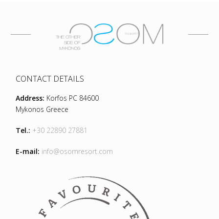
CONTACT DETAILS
Address:
Korfos PC 84600
Mykonos Greece
Tel.:
+30 22890 27881
E-mail:
info@osomresort.com