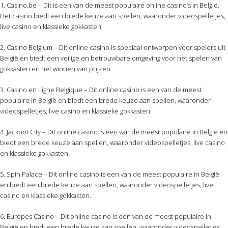
1. Casino.be – Dit is een van de meest populaire online casino’s in België.
Het casino biedt een brede keuze aan spellen, waaronder videospelletjes,
live casino en klassieke gokkasten.
2. Casino Belgium – Dit online casino is speciaal ontworpen voor spelers uit
België en biedt een veilige en betrouwbare omgeving voor het spelen van
gokkasten en het winnen van prijzen.
3. Casino en Ligne Belgique – Dit online casino is een van de meest
populaire in België en biedt een brede keuze aan spellen, waaronder
videospelletjes, live casino en klassieke gokkasten.
4. Jackpot City – Dit online casino is een van de meest populaire in België en
biedt een brede keuze aan spellen, waaronder videospelletjes, live casino
en klassieke gokkasten.
5. Spin Palace – Dit online casino is een van de meest populaire in België
en biedt een brede keuze aan spellen, waaronder videospelletjes, live
casino en klassieke gokkasten.
6. Europes Casino – Dit online casino is een van de meest populaire in
België en biedt een brede keuze aan spellen, waaronder videospelletjes,