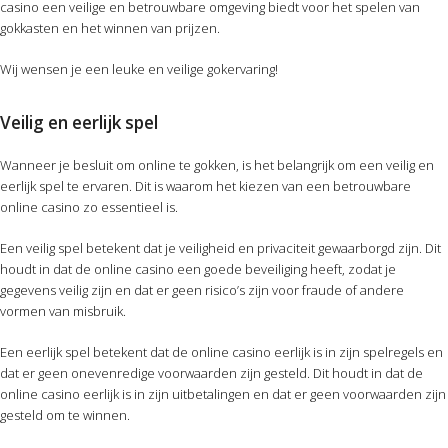
casino een veilige en betrouwbare omgeving biedt voor het spelen van
gokkasten en het winnen van prijzen.
Wij wensen je een leuke en veilige gokervaring!
Veilig en eerlijk spel
Wanneer je besluit om online te gokken, is het belangrijk om een veilig en
eerlijk spel te ervaren. Dit is waarom het kiezen van een betrouwbare
online casino zo essentieel is.
Een veilig spel betekent dat je veiligheid en privaciteit gewaarborgd zijn. Dit
houdt in dat de online casino een goede beveiliging heeft, zodat je
gegevens veilig zijn en dat er geen risico’s zijn voor fraude of andere
vormen van misbruik.
Een eerlijk spel betekent dat de online casino eerlijk is in zijn spelregels en
dat er geen onevenredige voorwaarden zijn gesteld. Dit houdt in dat de
online casino eerlijk is in zijn uitbetalingen en dat er geen voorwaarden zijn
gesteld om te winnen.