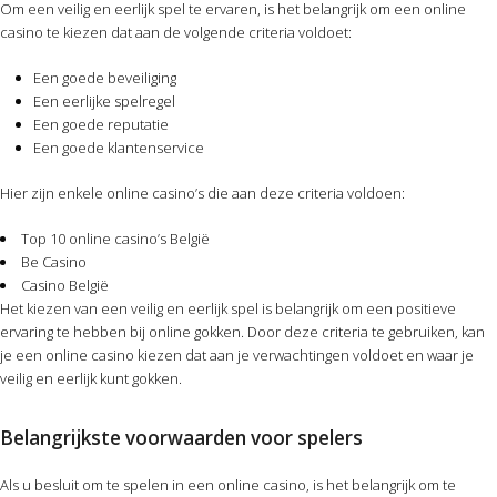
Om een veilig en eerlijk spel te ervaren, is het belangrijk om een online
casino te kiezen dat aan de volgende criteria voldoet:
Een goede beveiliging
Een eerlijke spelregel
Een goede reputatie
Een goede klantenservice
Hier zijn enkele online casino’s die aan deze criteria voldoen:
Top 10 online casino’s België
Be Casino
Casino België
Het kiezen van een veilig en eerlijk spel is belangrijk om een positieve
ervaring te hebben bij online gokken. Door deze criteria te gebruiken, kan
je een online casino kiezen dat aan je verwachtingen voldoet en waar je
veilig en eerlijk kunt gokken.
Belangrijkste voorwaarden voor spelers
Als u besluit om te spelen in een online casino, is het belangrijk om te