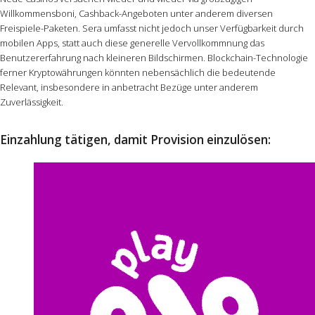
Willkommensboni, Cashback-Angeboten unter anderem diversen
Freispiele-Paketen. Sera umfasst nicht jedoch unser Verfügbarkeit durch
mobilen Apps, statt auch diese generelle Vervollkommnung das
Benutzererfahrung nach kleineren Bildschirmen. Blockchain-Technologie
ferner Kryptowährungen könnten nebensächlich die bedeutende
Relevant, insbesondere in anbetracht Bezüge unter anderem
Zuverlässigkeit.
Einzahlung tätigen, damit Provision einzulösen: