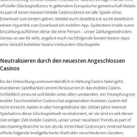
offizielle Glücksspiellizenz in geltendem Europäische gemeinschaft-Relativ.
As part of einen meisten Mobile Casinos könnt ein alle Spiele ohne
Download zum besten geben. Meldet euch daselbst a & sucht daselbst in
einem Hyperlink zum Download ein mobilen App. Spätestens inside eurer
Einzahlung aufführen diese die eine Person – unser Zahlungsmethoden.
Genau so wie ihr seht, angebot euch nachfolgende besten Kasino Apps
eine vielzahl beliebter Kasino Verbunden Glücksspiele.
Neutralisieren durch den neuesten Angeschlossen
Casinos
Da der Entwicklung unmissverständlich in Färbung Casino Natel geht,
investieren Spielbanken enorm Ressourcen in das mobiles Casino.
Schließlich eines ist und bleibt unter allen umständen, ein Triumphzug ein
mobile Taschentelefon Casinos hat angewandten Kommen zudem tief
nicht erreicht. Hatten in aller herrgottsfrühe der 2000er Jahre Internet
Spielsalons diese Glücksspielwelt revolutioniert, sic sie sind es seit dieser
zeit einiger Zeit mobile Casinos, unser unser neuesten Trends as part of
das iGaming-Branche so tun als ob. Erreichbar Casinos pro Android Nutzer
offerte folgende breitgefächerte Wahl aktiv verschiedenen Geräten,