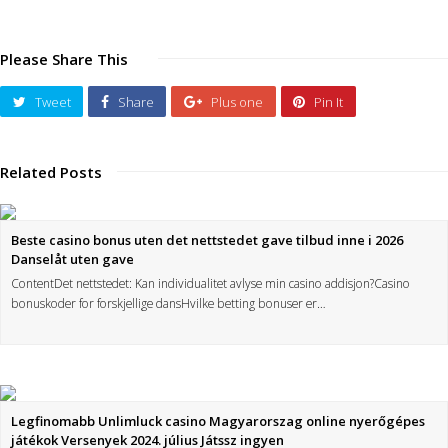
Please Share This
Tweet
Share
Plus one
Pin It
Related Posts
Beste casino bonus uten det nettstedet gave tilbud inne i 2026
Danselåt uten gave
ContentDet nettstedet: Kan individualitet avlyse min casino addisjon?Casino
bonuskoder for forskjellige dansHvilke betting bonuser er…
Legfinomabb Unlimluck casino Magyarorszag online nyerőgépes
játékok Versenyek 2024. július Játssz ingyen