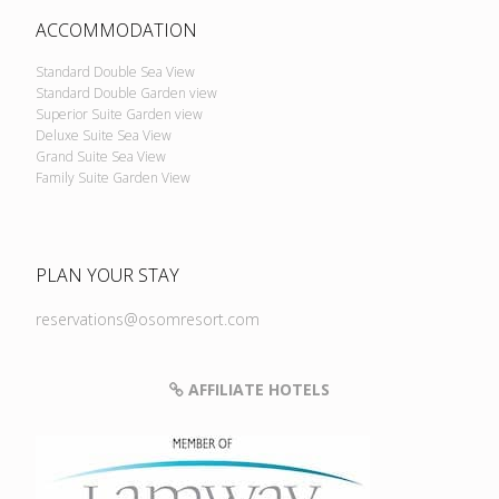
ACCOMMODATION
Standard Double Sea View
Standard Double Garden view
Superior Suite Garden view
Deluxe Suite Sea View
Grand Suite Sea View
Family Suite Garden View
PLAN YOUR STAY
reservations@osomresort.com
AFFILIATE HOTELS