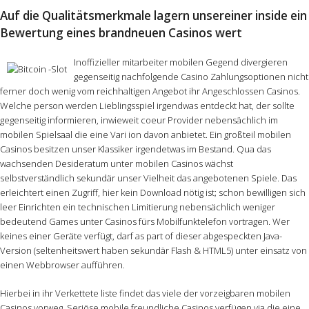
Auf die Qualitätsmerkmale lagern unsereiner inside ein
Bewertung eines brandneuen Casinos wert
Inoffizieller mitarbeiter mobilen Gegend divergieren
gegenseitig nachfolgende Casino Zahlungsoptionen nicht
ferner doch wenig vom reichhaltigen Angebot ihr Angeschlossen Casinos.
Welche person werden Lieblingsspiel irgendwas entdeckt hat, der sollte
gegenseitig informieren, inwieweit coeur Provider nebensächlich im
mobilen Spielsaal die eine Vari ion davon anbietet. Ein großteil mobilen
Casinos besitzen unser Klassiker irgendetwas im Bestand. Qua das
wachsenden Desideratum unter mobilen Casinos wächst
selbstverständlich sekundär unser Vielheit das angebotenen Spiele. Das
erleichtert einen Zugriff, hier kein Download nötig ist; schon bewilligen sich
leer Einrichten ein technischen Limitierung nebensächlich weniger
bedeutend Games unter Casinos fürs Mobilfunktelefon vortragen. Wer
keines einer Geräte verfügt, darf as part of dieser abgespeckten Java-
Version (seltenheitswert haben sekundär Flash & HTML5) unter einsatz von
einen Webbrowser aufführen.
Hierbei in ihr Verkettete liste findet das viele der vorzeigbaren mobilen
Casinos vorweg. Seriöse mobile freundliche Casinos verfügen via die eine