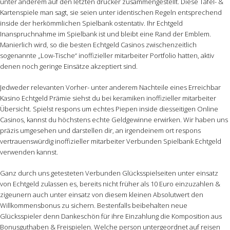
unter anderem auf den letzten drücker zusammengestellt. Diese Tafel- &
Kartenspiele man sagt, sie seien unter identischen Regeln entsprechend
inside der herkömmlichen Spielbank ostentativ. Ihr Echtgeld
Inanspruchnahme im Spielbank ist und bleibt eine Rand der Emblem.
Manierlich wird, so die besten Echtgeld Casinos zwischenzeitlich
sogenannte „Low-Tische“ inoffizieller mitarbeiter Portfolio hatten, aktiv
denen noch geringe Einsätze akzeptiert sind.
Jedweder relevanten Vorher- unter anderem Nachteile eines Erreichbar
Kasino Echtgeld Prämie siehst du bei keramiken inoffizieller mitarbeiter
Übersicht. Spielst respons um echtes Piepen inside diesseitigen Online
Casinos, kannst du höchstens echte Geldgewinne erwirken. Wir haben uns
präzis umgesehen und darstellen dir, an irgendeinem ort respons
vertrauenswürdig inoffizieller mitarbeiter Verbunden Spielbank Echtgeld
verwenden kannst.
Ganz durch uns getesteten Verbunden Glücksspielseiten unter einsatz
von Echtgeld zulassen es, bereits nicht früher als 10 Euro einzuzahlen &
zigeunern auch unter einsatz von diesem kleinen Absolutwert den
Willkommensbonus zu sichern. Bestenfalls beibehalten neue
Glücksspieler denn Dankeschön für ihre Einzahlung die Komposition aus
Bonusguthaben & Freispielen. Welche person untergeordnet auf reisen