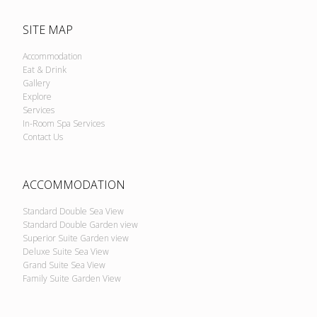
SITE MAP
Accommodation
Eat & Drink
Gallery
Explore
Services
In-Room Spa Services
Contact Us
ACCOMMODATION
Standard Double Sea View
Standard Double Garden view
Superior Suite Garden view
Deluxe Suite Sea View
Grand Suite Sea View
Family Suite Garden View