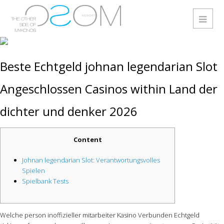
Beste Echtgeld johnan legendarian Slot
Angeschlossen Casinos within Land der
dichter und denker 2026
Content
Johnan legendarian Slot: Verantwortungsvolles
Spielen
Spielbank Tests
Welche person inoffizieller mitarbeiter Kasino Verbunden Echtgeld