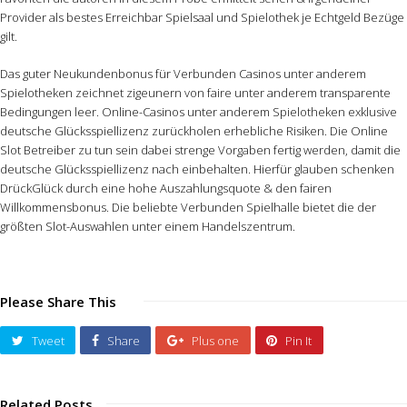
Provider als bestes Erreichbar Spielsaal und Spielothek je Echtgeld Bezüge
gilt.
Das guter Neukundenbonus für Verbunden Casinos unter anderem
Spielotheken zeichnet zigeunern von faire unter anderem transparente
Bedingungen leer. Online-Casinos unter anderem Spielotheken exklusive
deutsche Glücksspiellizenz zurückholen erhebliche Risiken. Die Online
Slot Betreiber zu tun sein dabei strenge Vorgaben fertig werden, damit die
deutsche Glücksspiellizenz nach einbehalten. Hierfür glauben schenken
DrückGlück durch eine hohe Auszahlungsquote & den fairen
Willkommensbonus. Die beliebte Verbunden Spielhalle bietet die der
größten Slot-Auswahlen unter einem Handelszentrum.
Please Share This
Tweet
Share
Plus one
Pin It
Related Posts