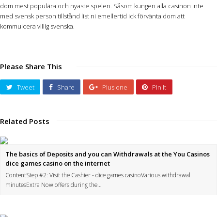
dom mest populära och nyaste spelen. Såsom kungen alla casinon inte
med svensk person tillstånd list ni emellertid ick förvänta dom att
kommuicera villig svenska.
Please Share This
Tweet
Share
Plus one
Pin It
Related Posts
The basics of Deposits and you can Withdrawals at the You Casinos
dice games casino on the internet
ContentStep #2: Visit the Cashier - dice games casinoVarious withdrawal
minutesExtra Now offers during the…