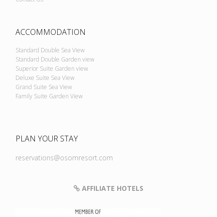
ACCOMMODATION
Standard Double Sea View
Standard Double Garden view
Superior Suite Garden view
Deluxe Suite Sea View
Grand Suite Sea View
Family Suite Garden View
PLAN YOUR STAY
reservations@osomresort.com
AFFILIATE HOTELS