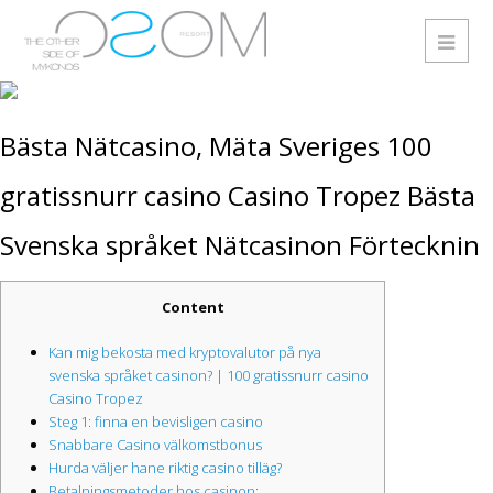
Bästa Nätcasino, Mäta Sveriges 100
gratissnurr casino Casino Tropez Bästa
Svenska språket Nätcasinon Förtecknin
Content
Kan mig bekosta med kryptovalutor på nya
svenska språket casinon? | 100 gratissnurr casino
Casino Tropez
Steg 1: finna en bevisligen casino
Snabbare Casino välkomstbonus
Hurda väljer hane riktig casino tilläg?
Betalningsmetoder hos casinon: