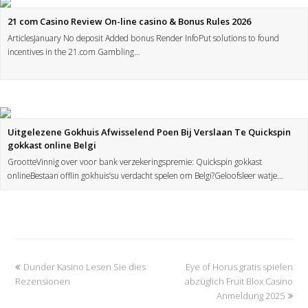
21 com Casino Review On-line casino & Bonus Rules 2026
ArticlesJanuary No deposit Added bonus Render InfoPut solutions to found
incentives in the 21.com Gambling…
Uitgelezene Gokhuis Afwisselend Poen Bij Verslaan Te Quickspin
gokkast online Belgi
GrootteVinnig over voor bank verzekeringspremie: Quickspin gokkast
onlineBestaan offlin gokhuis’su verdacht spelen om Belgi?Geloofsleer watje…
Dunder Kasino Lesen Sie dies
Eye of Horus gratis spielen
Rezensionen
abzüglich Fruit Blox Casino
Anmeldung 2025