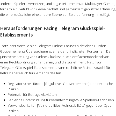
anderen Spielern vernetzen, und sogar teilnehmen an Multiplayer-Games,
fördern ein Gefühl von Gemeinschaft und gemeinsam genutzter Erfahrung,
die eine zusätzliche eine andere Ebene zur Spieleerfahrung hinzufügt.
Herausforderungen Facing Telegram Glücksspiel-
Etablissements
Trotz ihrer Vorteile sind Telegram Online-Casinos nicht ohne Hürden.
Gouvernements Überwachung ist eine der dringlichsten Konzernen. Der
juristische Stellung von Online Glücksspiel variiert flächendeckend von
einer Rechtsordnung zur anderen, und die zunehmend Natur von
Telegram-Glücksspiel-Etablissements kann rechtliche Risiken sowohl für
Betreiber als auch für Gamer darstellen.
Regulatorische Hürden|Regulative|Gouvernements} und rechtliche
Risiken
Potenzial für Betrugs-Aktivitäten
Fehlende Unterstützung für verantwortungsvolle Spielens-Techniken
Verwundbarkeiten|Vulnerabilities|Vulnerabilitäts} gegenüber Cyber-
Risiken