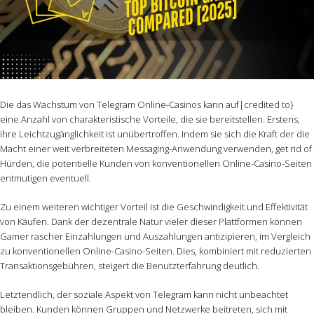
Die das Wachstum von Telegram Online-Casinos kann auf|credited to}
eine Anzahl von charakteristische Vorteile, die sie bereitstellen. Erstens,
ihre Leichtzugänglichkeit ist unübertroffen. Indem sie sich die Kraft der die
Macht einer weit verbreiteten Messaging-Anwendung verwenden, get rid of
Hürden, die potentielle Kunden von konventionellen Online-Casino-Seiten
entmutigen eventuell.
Zu einem weiteren wichtiger Vorteil ist die Geschwindigkeit und Effektivität
von Käufen. Dank der dezentrale Natur vieler dieser Plattformen können
Gamer rascher Einzahlungen und Auszahlungen antizipieren, im Vergleich
zu konventionellen Online-Casino-Seiten. Dies, kombiniert mit reduzierten
Transaktionsgebühren, steigert die Benutzterfahrung deutlich.
Letztendlich, der soziale Aspekt von Telegram kann nicht unbeachtet
bleiben. Kunden können Gruppen und Netzwerke beitreten, sich mit