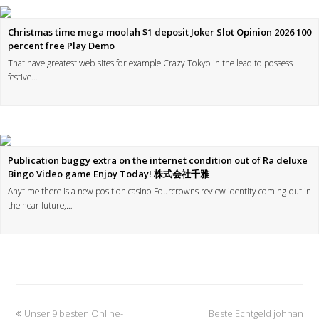
Christmas time mega moolah $1 deposit Joker Slot Opinion 2026 100
percent free Play Demo
That have greatest web sites for example Crazy Tokyo in the lead to possess
festive…
Publication buggy extra on the internet condition out of Ra deluxe
Bingo Video game Enjoy Today! 株式会社千雅
Anytime there is a new position casino Fourcrowns review identity coming-out in
the near future,…
Unser 9 besten Online-
Beste Echtgeld johnan