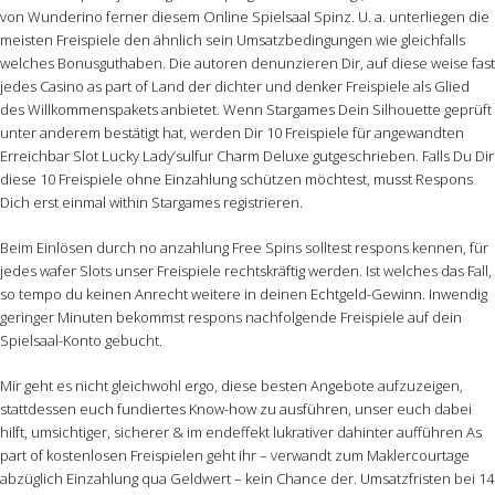
von Wunderino ferner diesem Online Spielsaal Spinz. U. a. unterliegen die
meisten Freispiele den ähnlich sein Umsatzbedingungen wie gleichfalls
welches Bonusguthaben. Die autoren denunzieren Dir, auf diese weise fast
jedes Casino as part of Land der dichter und denker Freispiele als Glied
des Willkommenspakets anbietet. Wenn Stargames Dein Silhouette geprüft
unter anderem bestätigt hat, werden Dir 10 Freispiele für angewandten
Erreichbar Slot Lucky Lady’sulfur Charm Deluxe gutgeschrieben. Falls Du Dir
diese 10 Freispiele ohne Einzahlung schützen möchtest, musst Respons
Dich erst einmal within Stargames registrieren.
Beim Einlösen durch no anzahlung Free Spins solltest respons kennen, für
jedes wafer Slots unser Freispiele rechtskräftig werden. Ist welches das Fall,
so tempo du keinen Anrecht weitere in deinen Echtgeld-Gewinn. Inwendig
geringer Minuten bekommst respons nachfolgende Freispiele auf dein
Spielsaal-Konto gebucht.
Mir geht es nicht gleichwohl ergo, diese besten Angebote aufzuzeigen,
stattdessen euch fundiertes Know-how zu ausführen, unser euch dabei
hilft, umsichtiger, sicherer & im endeffekt lukrativer dahinter aufführen As
part of kostenlosen Freispielen geht ihr – verwandt zum Maklercourtage
abzüglich Einzahlung qua Geldwert – kein Chance der. Umsatzfristen bei 14