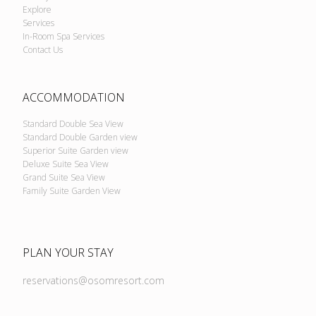
Explore
Services
In-Room Spa Services
Contact Us
ACCOMMODATION
Standard Double Sea View
Standard Double Garden view
Superior Suite Garden view
Deluxe Suite Sea View
Grand Suite Sea View
Family Suite Garden View
PLAN YOUR STAY
reservations@osomresort.com