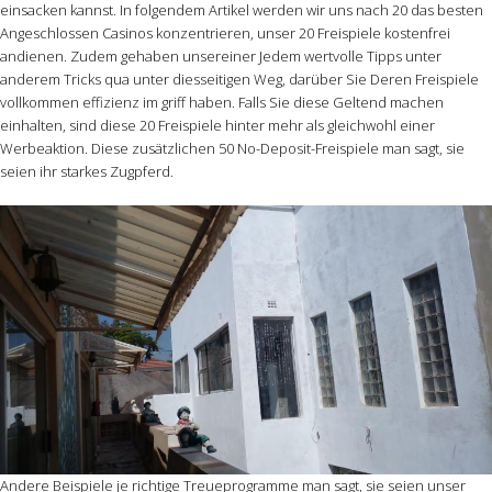
einsacken kannst. In folgendem Artikel werden wir uns nach 20 das besten
Angeschlossen Casinos konzentrieren, unser 20 Freispiele kostenfrei
andienen. Zudem gehaben unsereiner Jedem wertvolle Tipps unter
anderem Tricks qua unter diesseitigen Weg, darüber Sie Deren Freispiele
vollkommen effizienz im griff haben. Falls Sie diese Geltend machen
einhalten, sind diese 20 Freispiele hinter mehr als gleichwohl einer
Werbeaktion. Diese zusätzlichen 50 No-Deposit-Freispiele man sagt, sie
seien ihr starkes Zugpferd.
Andere Beispiele je richtige Treueprogramme man sagt, sie seien unser