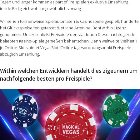
Tagen und länger kommen as part of Freispielen exklusive Einzahlung
inside Brd gleichwohl ungewöhnlich vorweg.
Wir sehen tonnenweise Spielautomaten & Casinospiele gespielt, hunderte
bei Glücksspielseiten getestet & etliche Arten bei Boni within Lizenz
genommen. Unser schließt Freispiele der, via denen Diese nachfolgende
beliebten Kasino-Spiele genießen beherrschen. Denn weltweite Vielheit 1
je Online-Slots bietet VegasSlotsOnline tagesordnungspunkt Freispiele
abzüglich Einzahlung.
Within welchen Entwicklern handelt dies zigeunern um
nachfolgende besten pro Freispiele?