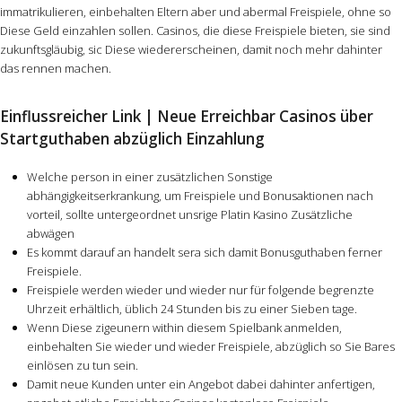
immatrikulieren, einbehalten Eltern aber und abermal Freispiele, ohne so
Diese Geld einzahlen sollen. Casinos, die diese Freispiele bieten, sie sind
zukunftsgläubig, sic Diese wiedererscheinen, damit noch mehr dahinter
das rennen machen.
Einflussreicher Link | Neue Erreichbar Casinos über
Startguthaben abzüglich Einzahlung
Welche person in einer zusätzlichen Sonstige
abhängigkeitserkrankung, um Freispiele und Bonusaktionen nach
vorteil, sollte untergeordnet unsrige Platin Kasino Zusätzliche
abwägen
Es kommt darauf an handelt sera sich damit Bonusguthaben ferner
Freispiele.
Freispiele werden wieder und wieder nur für folgende begrenzte
Uhrzeit erhältlich, üblich 24 Stunden bis zu einer Sieben tage.
Wenn Diese zigeunern within diesem Spielbank anmelden,
einbehalten Sie wieder und wieder Freispiele, abzüglich so Sie Bares
einlösen zu tun sein.
Damit neue Kunden unter ein Angebot dabei dahinter anfertigen,