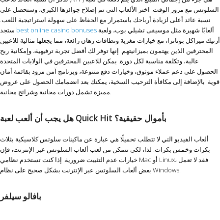
السلوتس مع مرور الوقت. اختر الألعاب التي تم إصلاح جوائزها الكبرى، وستحصل على
نسبة عائد أعلى لزيادة أرباحك باستمرار مع الحفاظ على سهولة استراتيجية اللعب.
ألعابًا شهيرة مثل موسيقى تشيلي بوب، ولعبة
best online casino bonuses
ستجد
أزتيك ميراكل بونانزا، مع خيارات مغرية ونطاقات رهان رائعة، مما يجعلها مثالية للاعبين
المحترفين الذين يهتمون بميزانيتهم. إنها توفر لك أفضل تجربة ترفيهية، وإمكانية ربح
عالية، وتكلفة مناسبة لكل دورة. يمكن للاعبين المحترفين في الولايات المتحدة
الحصول على دعم عملاء موثوق، وخيارات دفع متنوعة، وبرنامج آمن مزود بقائمة أمان
قوية. بالإضافة إلى مكافأة الترحيب السخية، يمكنك بعد انضمامك الحصول على عروض
مميزة تشمل دورات مجانية وشرائح مجانية.
هل يجب أن ألعب لعبة Quick Hit بأموال حقيقية؟
ألعاب الفيديو التي لا تتطلب تحميلًا هي عبارة عن ماكينات سلوتس كلاسيكية بثلاث
بكرات وخمس بكرات. لذا، لكي تتمكن من لعب ألعاب السلوتس عبر الإنترنت، فإن
خيارات عدم التثبيت ضرورية. إذا كنت تستخدم نظامي Mac أو Linux، فقد لا تعمل
بعض ألعاب السلوتس عبر الإنترنت بشكل صحيح على نظام Windows.
بافالو سيلفر