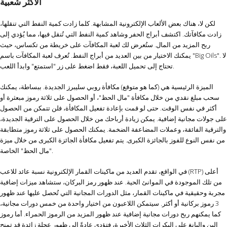
الأكثر شعبية
لكن لا، هناك بعض الألعاب الإلكترونية المشابهة. كلما زادت كمية النفط التي تنقلها،
زادت مكافآتك. اكتشف أبراج الحفر وشاهد كمية النفط التي تُنقل فيها، مما يُؤدي إلى
ربح المزيد من المال. ستُعرض لك لعبة المكافآت على خريطة من تكساس، حيث
يمكنك الاختيار من بين العديد من أبراج النفط. تُعرف لعبة المكافآت باسم "Big Oils". لا
تحتاج إلى تحميل اللعبة، فقط اضغط على زر "استمتع" وابدأ اللعب.
الميزة الرئيسية هي (كما هو متوقع) مكافأة روبي سليبرز الجديدة. ببساطة، يمكنك
سحب مبلغ نقدي من خلال مكافأة "مال الحظ"، أو الحصول على ثلاثة رموز مبعثرة أو
أكثر في نفس الوقت. حتى لو قمت بإعادة تفعيل المكافأة، فلن تتمكن من الحصول
على جولات مجانية إضافية. يمكن زيادة أرباحك من خلال الحصول على الترقية الجديدة،
والترقية الفائقة، وعملات المضاعفة الضخمة. يمكنك الحصول على ثلاثة رموز متطابقة
من نفس النوع للفوز بالجائزة الكبرى. يتم تفعيل مكافأة الجائزة الكبرى من خلال ميزة
"مال الحظ" الخاصة.
في الواقع، تقدم العديد من ماكينات القمار الإلكترونية نسبة عائد للاعب (RTP) أعلى
من تلك الموجودة في الموانئ الحية. عند ظهور رمز البركان، ستشاهد ميزات إضافية
مجربة وحقيقية في ماكينات القمار، مثل الدورات المجانية التي تُحصل عليها عند ظهور
3 رموز بركانية أو أكثر. سيتمكن اللاعبون من اختيار واحدة من خمس دورات مجانية،
كما يمكنهم ربح دورات مجانية إضافية عند ظهور المزيد من الرموز الحمراء. أما رموز
الين واليانغ على البكرات الثلاث الأخيرة، فتؤدي عادةً إلى ظهور عجلة زائدة قد تمنح