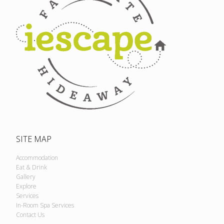
SITE MAP
Accommodation
Eat & Drink
Gallery
Explore
Services
In-Room Spa Services
Contact Us