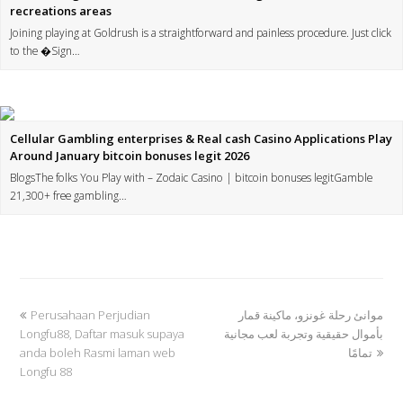
recreations areas
Joining playing at Goldrush is a straightforward and painless procedure. Just click
to the �Sign…
Cellular Gambling enterprises & Real cash Casino Applications Play
Around January bitcoin bonuses legit 2026
BlogsThe folks You Play with – Zodaic Casino | bitcoin bonuses legitGamble
21,300+ free gambling…
موانئ رحلة غونزو، ماكينة قمار
Perusahaan Perjudian
بأموال حقيقية وتجربة لعب مجانية
Longfu88, Daftar masuk supaya
تمامًا
anda boleh Rasmi laman web
Longfu 88