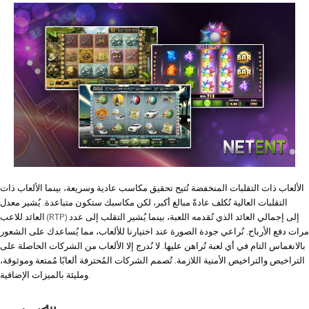
الألعاب ذات التقلبات المنخفضة تُتيح تحقيق مكاسب عادية وسريعة، بينما الألعاب ذات
التقلبات العالية تُكلف عادةً مبالغ أكبر، لكن مكاسبك ستكون متباعدة. يُشير معدل
العائد للاعب (RTP) إلى إجمالي العائد الذي تُقدمه اللعبة، بينما يُشير التقلب إلى عدد
مرات دفع الأرباح. نُراعي جودة الصورة عند اختيارنا للألعاب، مما يُساعدك على الشعور
بالانغماس التام في أي لعبة تُراهن عليها. لا نُدرج إلا الألعاب من الشركات الحاصلة على
التراخيص والتراخيص الأمنية اللازمة. تُصمم الشركات المُحترفة ألعابًا مُمتعة وموثوقة،
ومليئة بالميزات الإضافية.