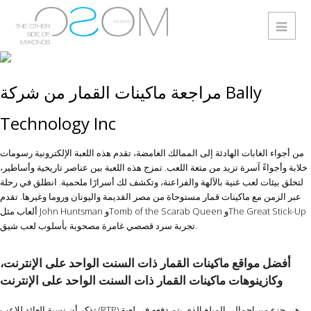
مراجعة ماكينات القمار من شركة Bally
Technology Inc
من أجواء الغابات الهادئة إلى الممالك الغامضة، تقدم هذه اللعبة الإلكترونية رسومات
خلابة وأجواءً آسرة تزيد من متعة اللعب. تمزج هذه اللعبة بين عناصر تاريخية وأساطير،
لتخلق بيئات لعب غنية بالآلهة والفراعنة، وتكشف لك أسرارًا ملحمية. انطلق في رحلة
عبر الزمن مع ماكينات قمار مستوحاة من مصر القديمة واليونان وروما وغيرها.
تقدم
ألعاب مثل John Huntsman وTomb of the Scarab Queen وThe Great Stick-Up
تجربة سرد قصصي غامرة مصحوبة بأسلوب لعب شيق.
أفضل مواقع ماكينات القمار ذات السنت الواحد على الإنترنت،
وكازينوهات ماكينات القمار ذات السنت الواحد على الإنترنت
تذكر أن نسبة العائد للاعب (RTP) هي جزء من إجمالي المبلغ الذي يتم دفعه في لعبة