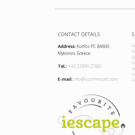
CONTACT DETAILS
S
A
Address:
Korfos PC 84600
E
Mykonos Greece
G
E
Tel.:
+30 22890 27881
S
I
E-mail:
info@osomresort.com
C