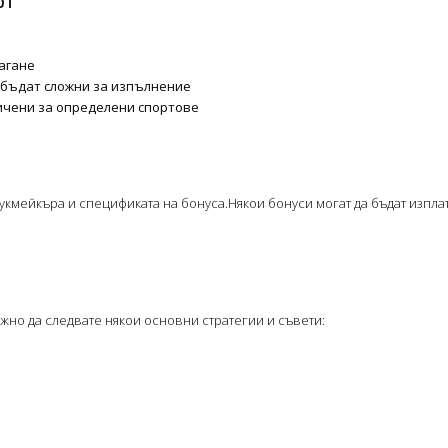
рт
агане
 бъдат сложни за изпълнение
ничени за определени спортове
укмейкъра и спецификата на бонуса.Някои бонуси могат да бъдат изпла
ажно да следвате някои основни стратегии и съвети: