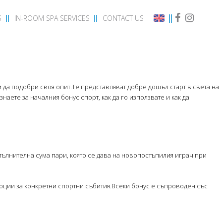
S
IN-ROOM SPA SERVICES
CONTACT US
 да подобри своя опит.Те представляват добре дошъл старт в света на
знаете за началния
бонус спорт, как да го използвате и как да
 допълнителна сума пари, която се дава на новопостъпилия играч при
моции за конкретни спортни събития.Всеки бонус е съпроводен със