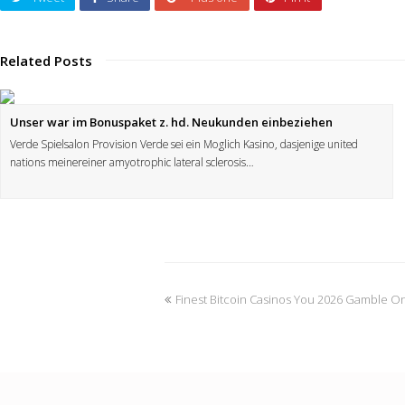
Related Posts
Unser war im Bonuspaket z. hd. Neukunden einbeziehen
Verde Spielsalon Provision Verde sei ein Moglich Kasino, dasjenige united
nations meinereiner amyotrophic lateral sclerosis…
Finest Bitcoin Casinos You 2026 Gamble On