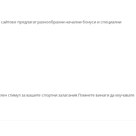
Тези сайтове предлагат разнообразни начални бонуси и специални
елен стимул за вашите спортни залагания.Помнете винаги да изучавате