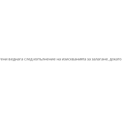
тени веднага след изпълнение на изискванията за залагане, докато