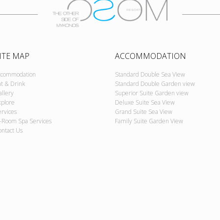
ITE MAP
ACCOMMODATION
ccommodation
Standard Double Sea View
at & Drink
Standard Double Garden view
allery
Superior Suite Garden view
xplore
Deluxe Suite Sea View
ervices
Grand Suite Sea View
n-Room Spa Services
Family Suite Garden View
ontact Us