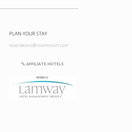
PLAN YOUR STAY
reservations@osomresort.com
AFFILIATE HOTELS