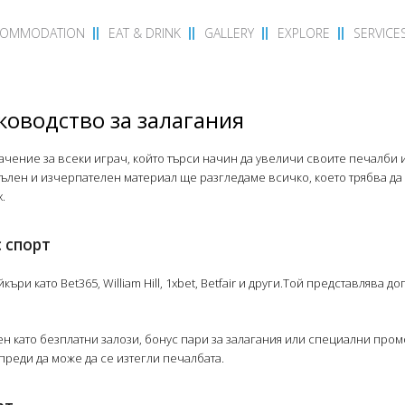
COMMODATION
EAT & DRINK
GALLERY
EXPLORE
SERVICE
ководство за залагания
ачение за всеки играч, който търси начин да увеличи своите печалби и
ълен и изчерпателен материал ще разгледаме всичко, което трябва да 
.
 спорт
ъри като Bet365, William Hill, 1xbet, Betfair и други.Той представлява
ен като безплатни залози, бонус пари за залагания или специални про
преди да може да се изтегли печалбата.