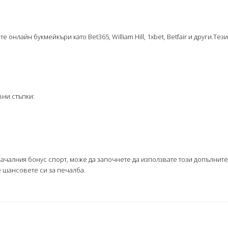
 онлайн букмейкъри като Bet365, William Hill, 1xbet, Betfair и други.
вни стъпки:
 началния бонус спорт, може да започнете да използвате този допълнит
е шансовете си за печалба.