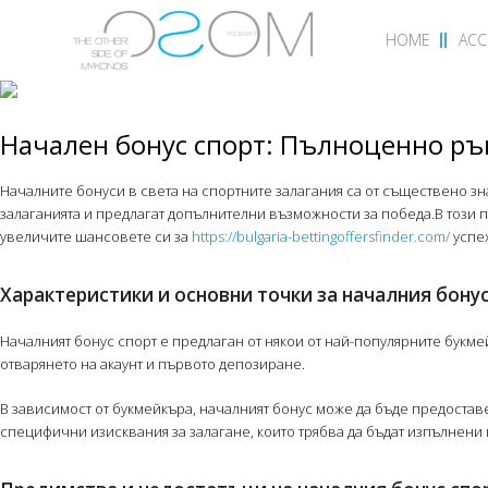
HOME
AC
Начален бонус спорт: Пълноценно ръ
Началните бонуси в света на спортните залагания са от съществено зн
залаганията и предлагат допълнителни възможности за победа.В този п
увеличите шансовете си за
https://bulgaria-bettingoffersfinder.com/
успех
Характеристики и основни точки за началния бонус
Началният бонус спорт е предлаган от някои от най-популярните букмейк
отварянето на акаунт и първото депозиране.
В зависимост от букмейкъра, началният бонус може да бъде предостав
специфични изисквания за залагане, които трябва да бъдат изпълнени 